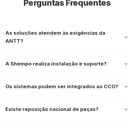
Perguntas Frequentes
As soluções atendem às exigências da
ANTT?
Sim. As tecnologias são preparadas para apoiar a
A Shempo realiza instalação e suporte?
conformidade regulatória.
Sim. Oferecemos instalação, pós-venda e suporte
Os sistemas podem ser integrados ao CCO?
técnico especializado.
Sim. As soluções são desenvolvidas para operação
Existe reposição nacional de peças?
integrada.
Sim. A Shempo possui estoque nacional para maior
agilidade.