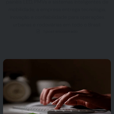
painéis LED, PMVs e sistemas inteligentes de
mobilidade, a empresa entrega tecnologia,
inovação e confiabilidade para operações
urbanas e rodoviárias em todo o Brasil.
1 post encontrado